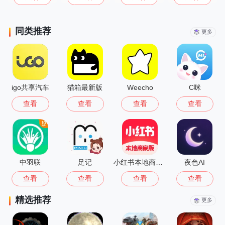
同类推荐
更多
igo共享汽车
猫箱最新版
Weecho
C咪
查看
查看
查看
查看
中羽联
足记
小红书本地商家版
夜色AI
查看
查看
查看
查看
精选推荐
更多