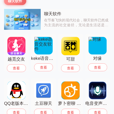
聊天软件
聊天软件
在节奏飞快的现代社会，聊天软件已然成
为主流的社交途径，无论是生活还是工
作，都与之紧密相连。本站精心整理了聊
天软件大全，这些软件各有千秋。借助AI
智能匹配系统，能够精准剖析用户的兴趣
偏好，从而为用户推荐最为合适的交友对
象。通过这些软件，你不仅可以与老友随
心畅聊、畅快打视频，还能结识新的挚
keke语音交友软件
对缘
友。当然，每个人对于软件的使用感受不
越觅交友
可甜
尽相同，欢迎大家前来本站挑选并下载适
查看
查看
查看
查看
合自己的软件！
QQ老版本2026
土豆聊天
萝卜密聊 安卓版
电音变声器手机版
查看
查看
查看
查看