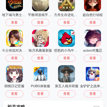
地下城与勇士M韩国版
平衡球游戏手机版
方舟生存进化重制版
超自然行动组
查看
查看
查看
查看
斗士传说对决之星
咏月风雅最新版
愤怒的小鸟中文版
action对魔忍
查看
查看
查看
查看
胡桃日记官服
PUBG体验服
第五人格共研服
金铲铲之战单机版
查看
查看
查看
查看
相关攻略