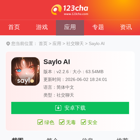
首页
游戏
应用
专题
资讯
您当前位置：
首页
>
应用
>
社交聊天
>
Saylo AI
Saylo AI
版本：v2.2.6
/
大小：63.54MB
更新时间：2026-06-02 18:24:01
语言：简体中文
类型：社交聊天
安卓下载
绿色
无毒
安全