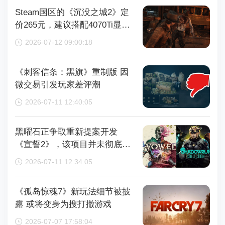
Steam国区的《沉没之城2》定
价265元，建议搭配4070Ti显卡
以获得较好体验
2026-07-12 09:00:18
《刺客信条：黑旗》重制版 因
微交易引发玩家差评潮
2026-07-11 12:40:05
黑曜石正争取重新提案开发
《宣誓2》，该项目并未彻底取
消
2026-07-11 12:34:05
《孤岛惊魂7》新玩法细节被披
露 或将变身为搜打撤游戏
2026-07-07 17:58:04