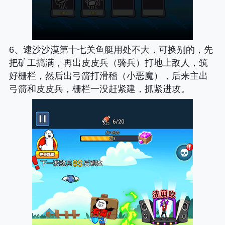
6、逮沙沙漠第十七关鱼艇用处不大，可换别的，先
把矿工搞满，再出皮皮兵（骑兵）打地上敌人，筑
好栅栏，然后出弓箭打滑稽（小恶魔），后来主出
弓箭和皮皮兵，栅栏一没赶紧建，抓紧进攻。