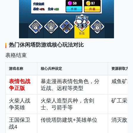
热门休闲塔防游戏核心玩法对比
表格结束
游戏名称
核心兵种设定
资源获取方式
表情包战
暴走漫画表情包角色，分
咸鱼矿工
争正版
近战、远程等类型
火柴人战
火柴人造型兵种，含剑
矿工采集
争英雄
士、弓箭手等
王国保卫
传统塔防建筑+英雄单位
消灭敌人
战4