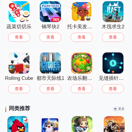
画风轻松，没有复杂规则，既能放松身
心，又能享受小成就感。感兴趣的话，就
来下载试试看吧！
蔬菜切切乐
钢琴块2
托卡美发沙龙4
木筏求生2
查看
查看
查看
查看
Rolling Cube
都市天际线1
农场乐翻天最新版
见缝插针大合集
查看
查看
查看
查看
同类推荐
更多