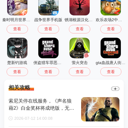
秦时明月世界测试服
战争世界手机版
锈湖根源汉化版 3.1.5
欢乐农场2中文版
查看
查看
查看
查看
楚新钓游戏
侠盗猎车罪恶都市中文版(GTA：SA MOD安装器)
萤火突击
gta血战唐人街汉化版1.01
查看
查看
查看
查看
相关攻略
索尼关停在线服务，《声名狼
藉2》白金奖杯将成绝版，无法
再获取
2026-07-12 14:00:08