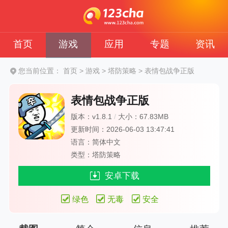
首页
游戏
应用
专题
资讯
您当前位置：
首页
>
游戏
>
塔防策略
>
表情包战争正版
表情包战争正版
版本：v1.8.1
/
大小：67.83MB
更新时间：2026-06-03 13:47:41
语言：简体中文
类型：塔防策略
安卓下载
绿色
无毒
安全