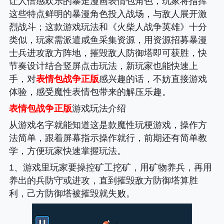
让人倍感欢乐的暴走漫画表情包角色，玩家将指挥
这些特点鲜明的暴漫角色投入战场，与敌人展开激
烈战斗；这款游戏玩法和《火柴人战争英雄》十分
类似，玩家需派遣咸鱼采集资源，用资源招募暴漫
士兵进攻敌方阵地，摧毁敌人防御塔即可获胜，快
节奏设计结合竖屏点击玩法，新玩家也能快速上
手，对
表情包战争正版
感兴趣的话，不妨直接游戏
体验，感受魔性表情包带来的解压乐趣。
表情包战争正版
游戏玩法介绍
从游戏名字就能知道这是款魔性玩梗游戏，操作方
法简单，跟着屏幕指示操作就行，前期还有简单教
学，方便玩家快速掌握玩法。
1、游戏里玩家要操控矿工挖矿，用矿物养兵，再用
养出的兵防守或进攻，直到摧毁敌方防御塔算胜
利，己方防御塔被摧毁就失败。