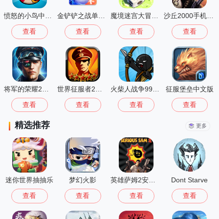
愤怒的小鸟中文版
金铲铲之战单机版
魔境迷宫大冒险离线版
沙丘2000手机单机版
查看
查看
查看
查看
将军的荣耀2最新版
世界征服者2无限勋章
火柴人战争999999钻999999金币最新版(StickWar:Legacy)
征服堡垒中文版
查看
查看
查看
查看
精选推荐
更多
迷你世界抽抽乐
梦幻火影
英雄萨姆2安卓版
Dont Starve
查看
查看
查看
查看