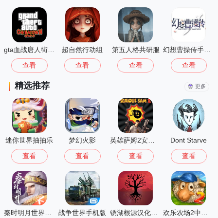
gta血战唐人街汉化版1.01
超自然行动组
第五人格共研服
幻想曹操传手机版
查看
查看
查看
查看
精选推荐
更多
迷你世界抽抽乐
梦幻火影
英雄萨姆2安卓版
Dont Starve
查看
查看
查看
查看
秦时明月世界测试服
战争世界手机版
锈湖根源汉化版 3.1.5
欢乐农场2中文版