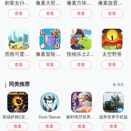
像素画面中体验到无尽的冒险乐趣，感受
刺客女仆佛媞
像素大世界未知探险
像素方块冒险世界
像素放置英雄
探索未知的刺激，仿佛回到童年的游戏时
查看
查看
查看
查看
光，充满纯真与快乐。
营救可爱宠物
像素冒险勇者
怪物乐土2025
太空野兽
查看
查看
查看
查看
同类推荐
更多
英雄萨姆2安卓版
Dont Starve
秦时明月世界测试服
战争世界手机版
查看
查看
查看
查看