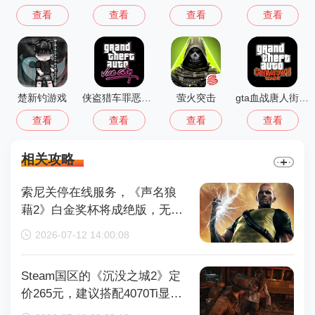
查看
查看
查看
查看
楚新钓游戏
侠盗猎车罪恶都市中文版(GTA：SA MOD安装器)
萤火突击
gta血战唐人街汉化版1.01
查看
查看
查看
查看
相关攻略
索尼关停在线服务，《声名狼
藉2》白金奖杯将成绝版，无法
再获取
2026-07-12 14:00:08
Steam国区的《沉没之城2》定
价265元，建议搭配4070Ti显卡
以获得较好体验