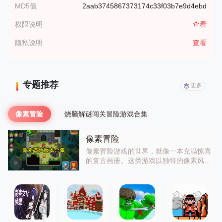
MD5值
2aab3745867373174c33f03b7e9d4ebd
权限说明
查看
隐私说明
查看
专题推荐
更多
像素冒险
烧脑解谜闯关冒险游戏合集
像素冒险
像素冒险游戏的世界，就像一本充满惊喜
的复古画册。这类游戏以独特的像素风格
为特色，带你进入一个个充满幻想的冒险
世界。有侧重解谜的，有强调战斗的，还
有注重探索的。玩家在游戏中可操控角色
穿越神秘的地牢、茂密的森林、荒芜的沙
漠等。它受欢迎是因为既有着复古的情
怀，又有丰富的玩法，能让玩家在简单的