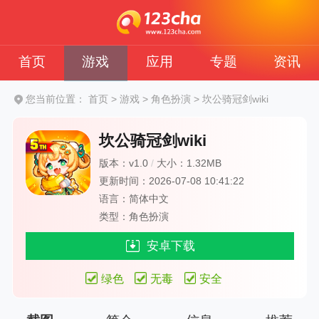
首页
游戏
应用
专题
资讯
您当前位置：
首页
>
游戏
>
角色扮演
>
坎公骑冠剑wiki
坎公骑冠剑wiki
版本：v1.0
/
大小：1.32MB
更新时间：2026-07-08 10:41:22
语言：简体中文
类型：角色扮演
安卓下载
绿色
无毒
安全