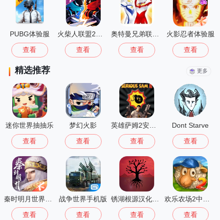
PUBG体验服
火柴人联盟2安卓版
奥特曼兄弟联手2
火影忍者体验服
查看
查看
查看
查看
精选推荐
更多
迷你世界抽抽乐
梦幻火影
英雄萨姆2安卓版
Dont Starve
查看
查看
查看
查看
秦时明月世界测试服
战争世界手机版
锈湖根源汉化版 3.1.5
欢乐农场2中文版
查看
查看
查看
查看