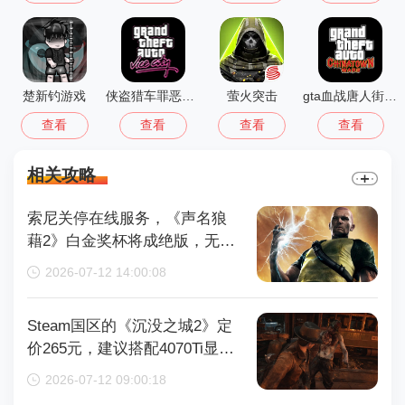
楚新钓游戏
侠盗猎车罪恶都市中文版(GTA：SA MOD安装器)
萤火突击
gta血战唐人街汉化版1.01
查看
查看
查看
查看
相关攻略
索尼关停在线服务，《声名狼
藉2》白金奖杯将成绝版，无法
再获取
2026-07-12 14:00:08
Steam国区的《沉没之城2》定
价265元，建议搭配4070Ti显卡
以获得较好体验
2026-07-12 09:00:18