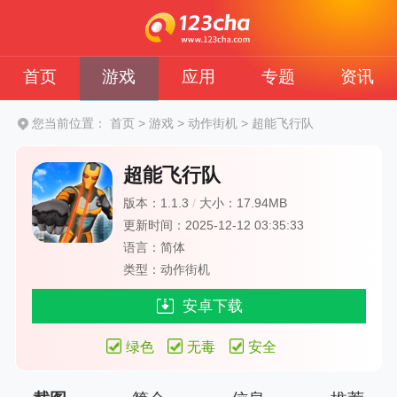
首页
游戏
应用
专题
资讯
您当前位置：
首页
>
游戏
>
动作街机
>
超能飞行队
超能飞行队
版本：1.1.3
/
大小：17.94MB
更新时间：2025-12-12 03:35:33
语言：简体
类型：动作街机
安卓下载
绿色
无毒
安全