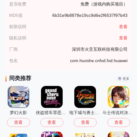
是否收费
免费（游戏内购买项目）
MD5值
6b31e9b8878e19cc9d6e2f6537f97b43
权限说明
查看
隐私说明
查看
厂商
深圳市火舌互联科技有限公司
包名
com.huoshe.cnfxd.fxd.huawei
同类推荐
更多
梦幻火影
侠盗猎车罪恶都市中文版(GTA：SA MOD安装器)
地下城与勇士M韩国版
斗士传说对决之星
查看
查看
查看
查看