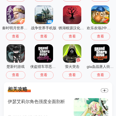
秦时明月世界测试服
战争世界手机版
锈湖根源汉化版 3.1.5
欢乐农场2中文版
查看
查看
查看
查看
楚新钓游戏
侠盗猎车罪恶都市中文版(GTA：SA MOD安装器)
萤火突击
gta血战唐人街汉化版1.01
查看
查看
查看
查看
相关攻略
伊瑟艾莉尔角色强度全面剖析