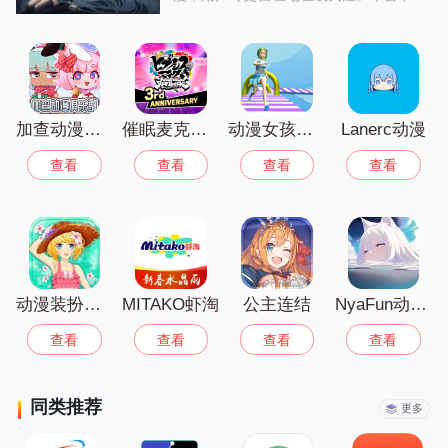
汇聚热血、浪漫、悬疑、科幻等多样动漫
资源，还配备详尽的分类与检索功能，助
力用户轻松定位心仪动漫。该 app 每日
持续更新，保障用户随时观赏最新热门动
漫内容。其界面美观且操作便捷，为用户
带来优质的视觉与操作体验。软件资源丰
富、品类完备，具备投屏功能，让用户得
加查动漫俱乐部
催眠麦克风最新版
动漫女孩赛跑者游戏安卓版
Lanerc动漫
以在大屏幕上畅享动漫乐趣，极大提升了
查看
查看
查看
查看
观看体验。
动漫装扮娃娃装扮正版
MITAKO虾淘
公主连结
NyaFun动漫app免费版
查看
查看
查看
查看
同类推荐
更多