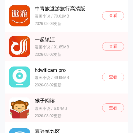
中青旅遨游旅行高清版
查看
漫画小说 / 70.01MB
2026-08-03更新
一起镇江
查看
漫画小说 / 91.85MB
2026-08-02更新
hdwificam pro
查看
漫画小说 / 49.95MB
2026-08-02更新
猴子阅读
查看
漫画小说 / 6.07MB
2026-08-02更新
嘉兴第九区