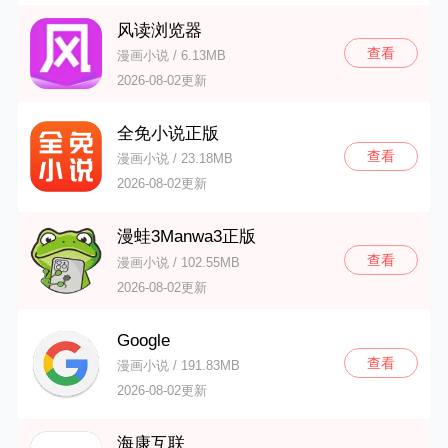
风读浏览器
查看
漫画小说 / 6.13MB
2026-08-02更新
全免小说正版
查看
漫画小说 / 23.18MB
2026-08-02更新
漫蛙3Manwa3正版
查看
漫画小说 / 102.55MB
2026-08-02更新
Google
查看
漫画小说 / 191.83MB
2026-08-02更新
海康互联