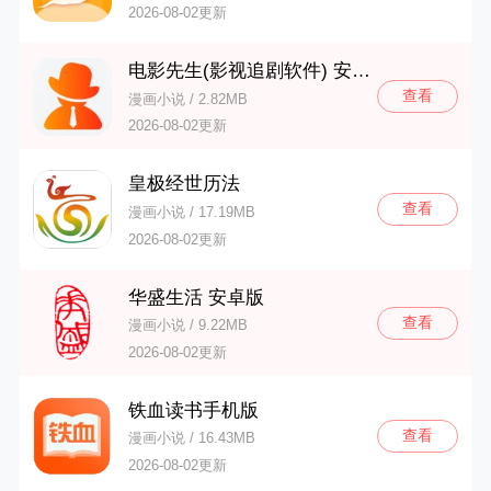
2026-08-02更新
电影先生(影视追剧软件) 安卓版
查看
漫画小说 / 2.82MB
2026-08-02更新
皇极经世历法
查看
漫画小说 / 17.19MB
2026-08-02更新
华盛生活 安卓版
查看
漫画小说 / 9.22MB
2026-08-02更新
铁血读书手机版
查看
漫画小说 / 16.43MB
2026-08-02更新