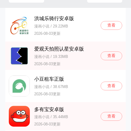
洪城乐骑行安卓版
查看
漫画小说 / 29.22MB
2026-08-03更新
爱观天拍照认星安卓版
查看
漫画小说 / 19.33MB
2026-08-03更新
小豆租车正版
查看
漫画小说 / 38.67MB
2026-08-03更新
多有宝安卓版
查看
漫画小说 / 35.44MB
2026-08-03更新