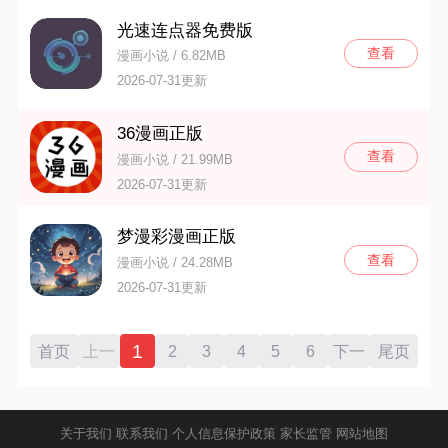
光速连点器免费版
查看
漫画小说 / 6.82MB
2026-07-31更新
36漫画正版
查看
漫画小说 / 21.99MB
2026-07-31更新
梦漫彩漫画正版
查看
漫画小说 / 24.28MB
2026-07-31更新
1
首页
上一
2
3
4
5
6
下一
尾页
页
页
关于我们
联系我们
个人信息保护政策
家长监管
网站地图