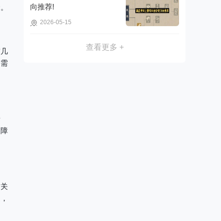
向推荐!
择。
2026-05-15
查看更多 +
前几
只需
情
保障
讨关
家，