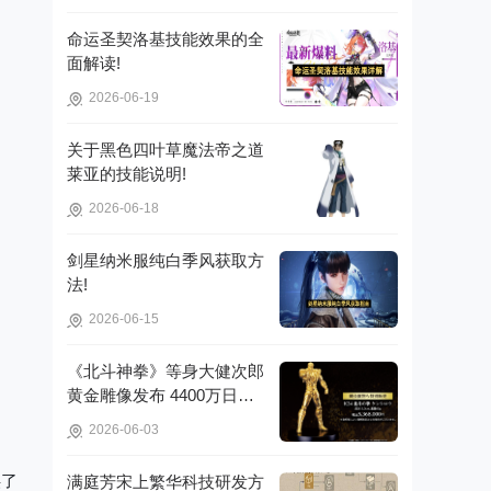
命运圣契洛基技能效果的全
面解读!
2026-06-19
关于黑色四叶草魔法帝之道
莱亚的技能说明!
2026-06-18
剑星纳米服纯白季风获取方
法!
2026-06-15
《北斗神拳》等身大健次郎
黄金雕像发布 4400万日元
打造镇宅珍品!
2026-06-03
供了
满庭芳宋上繁华科技研发方