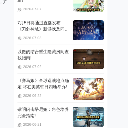
析!
本，并
2026-07-07
7月5日将通过直播发布
《刀剑神域》新游戏及同步
推广的动画内容，整场直播
2026-07-03
时长为110分钟!
以撒的结合重生隐藏房间查
找指南!
2026-07-02
《赛马娘》全球巡演地点确
定 将在美英韩日四地举办!
2026-06-22
镭明闪击塔尼娅：角色培养
完全指南!
2026-06-21