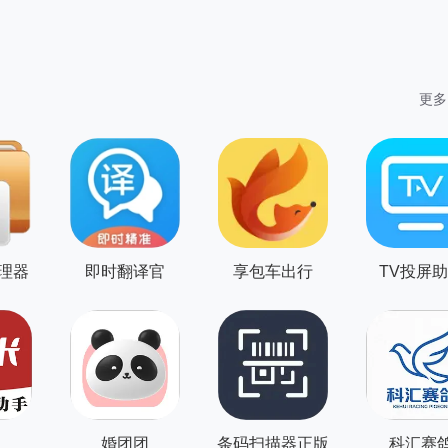
更多
理器
即时翻译官
享包车出行
TV投屏
版
婚团团
条码扫描器正版
科汇赛