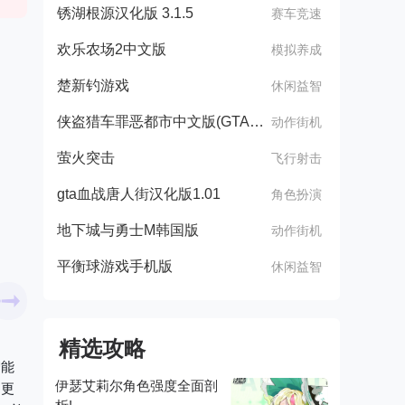
锈湖根源汉化版 3.1.5
赛车竞速
欢乐农场2中文版
模拟养成
楚新钓游戏
休闲益智
侠盗猎车罪恶都市中文版(GTA：SA MOD安装器)
动作街机
萤火突击
飞行射击
gta血战唐人街汉化版1.01
角色扮演
地下城与勇士M韩国版
动作街机
平衡球游戏手机版
休闲益智
精选攻略
智能
伊瑟艾莉尔角色强度全面剖
，更