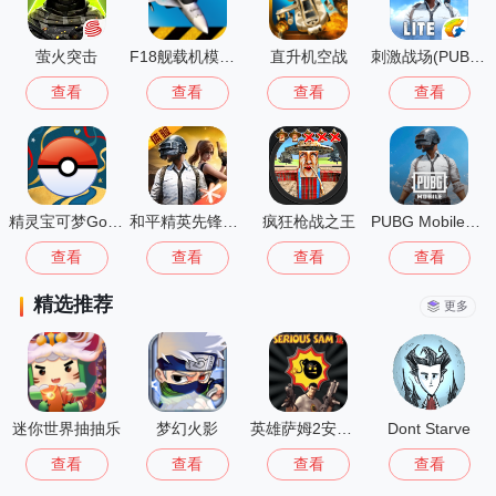
萤火突击
F18舰载机模拟起降2中文版
直升机空战
刺激战场(PUBG MOBILE LITE)
查看
查看
查看
查看
精灵宝可梦Go(Pokémon GO)
和平精英先锋服安装2026最新版
疯狂枪战之王
PUBG Mobile国际版
查看
查看
查看
查看
精选推荐
更多
迷你世界抽抽乐
梦幻火影
英雄萨姆2安卓版
Dont Starve
查看
查看
查看
查看