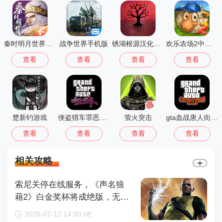
秦时明月世界测试服
战争世界手机版
锈湖根源汉化版 3.1.5
欢乐农场2中文版
查看
查看
查看
查看
楚新钓游戏
侠盗猎车罪恶都市中文版(GTA：SA MOD安装器)
萤火突击
gta血战唐人街汉化版1.01
查看
查看
查看
查看
相关攻略
索尼关停在线服务，《声名狼
藉2》白金奖杯将成绝版，无法
再获取
2026-07-12 14:00:08