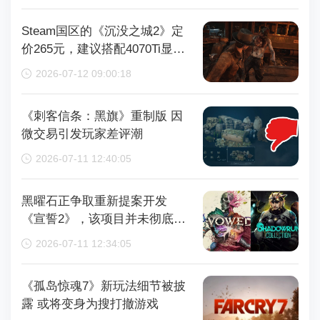
Steam国区的《沉没之城2》定
价265元，建议搭配4070Ti显卡
以获得较好体验
2026-07-12 09:00:18
《刺客信条：黑旗》重制版 因
微交易引发玩家差评潮
2026-07-11 12:40:05
黑曜石正争取重新提案开发
《宣誓2》，该项目并未彻底取
消
2026-07-11 12:34:05
《孤岛惊魂7》新玩法细节被披
露 或将变身为搜打撤游戏