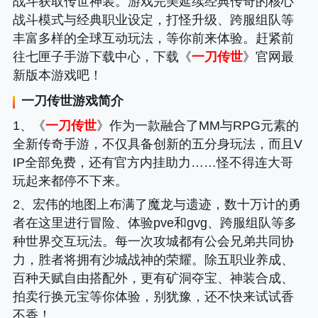
战斗获取传世神装。游戏完美延续经典传奇的核心
战斗模式与经典职业设定，打怪升级、跨服组队等
丰富多样的全球互动玩法，等你前来体验。赶紧前
往七匣子手游下载中心，下载《
一刀传世
》官网最
新版本游戏吧！
一刀传世
游戏简介
1、《
一刀传世
》作为一款融合了MM与RPG元素的
全新传奇手游，不仅具备创新的五分身玩法，而且V
IP全部免费，还有官方内挂助力……怪不得连大哥
玩起来都停不下来。
2、宏伟的地图上布满了魔龙与遗迹，数十万计的勇
者在这里进行冒险、体验pve和gvg、跨服组队等多
种世界交互玩法。每一次攻城都有公会兄弟共同协
力，胜者将拥有沙城战神的荣耀。除五职业养成、
百种天赋自由搭配外，更有矿洞夺宝、神装合成、
拍卖行换元宝等你体验，别犹豫，还不快来试试香
不香！