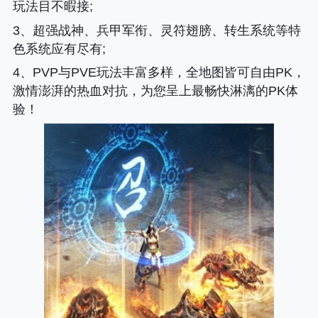
玩法目不暇接;
3、超强战神、兵甲军衔、灵符翅膀、转生系统等特
色系统应有尽有;
4、PVP与PVE玩法丰富多样，全地图皆可自由PK，
激情澎湃的热血对抗，为您呈上最畅快淋漓的PK体
验！