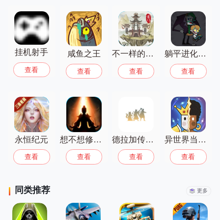
趣。适合忙碌的上班族和学生党，快来开
启你的轻松养肝游戏之旅吧！
挂机射手
咸鱼之王
不一样的修仙宗门2官方正版
躺平进化战猛鬼
查看
查看
查看
查看
永恒纪元
想不想修真无限灵石版
德拉加传说(LegendsOfDragaeaIdleDungeons)
异世界当欧皇安卓版
查看
查看
查看
查看
同类推荐
更多