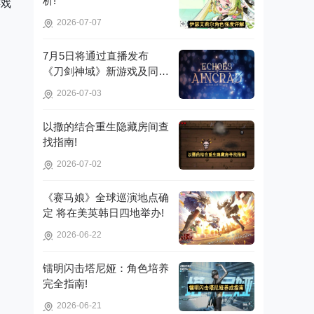
析!
游戏
2026-07-07
7月5日将通过直播发布
《刀剑神域》新游戏及同步
推广的动画内容，整场直播
2026-07-03
时长为110分钟!
以撒的结合重生隐藏房间查
找指南!
2026-07-02
《赛马娘》全球巡演地点确
定 将在美英韩日四地举办!
2026-06-22
镭明闪击塔尼娅：角色培养
完全指南!
2026-06-21