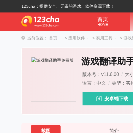
123cha：提供安全、无毒的游戏、软件资源下载！
首页
HOME
当前位置：
首页
>
应用软件
>
实用工具
>
游戏
游戏翻译助
版本号：v11.6.00
/
大小
语言：中文
/
类型：实
安卓端下载
截图
简介