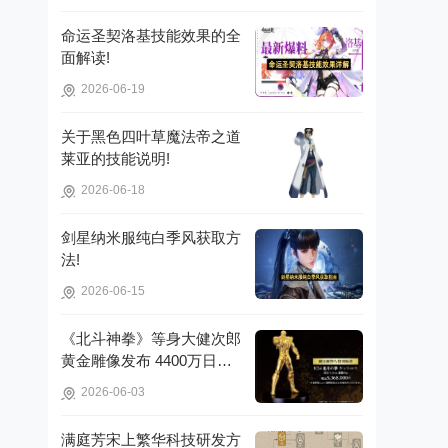
命运圣契洛基技能效果的全
面解读!
2026-06-19
关于黑色四叶草魔法帝之道
莱亚的技能说明!
2026-06-18
剑星纳米服纯白季风获取方
法!
2026-06-15
《北斗神拳》等身大健次郎
黄金雕像发布 4400万日元
打造镇宅珍品!
2026-06-03
满庭芳宋上繁华科技研发方