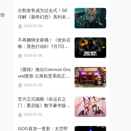
分割发售成为过去式！SE
，但
详解《最终幻想》系列未来
重制策略!
2026-07-06
不再捆绑全家桶！《使命召
唤：黑色行动6》7月7日起
脱离官方启动器!
2026-07-06
《腐蚀》推出Common Gro
und更新 公寓租赁系统正式
亮相!
2026-07-05
官方正式揭晓《命运石之
门：重启版》数字豪华版的
详细信息!
2026-07-05
GOG喜加一更新：太空即