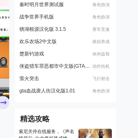
秦时明月世界测试服
角色扮演
战争世界手机版
角色扮演
锈湖根源汉化版 3.1.5
赛车竞速
欢乐农场2中文版
模拟养成
楚新钓游戏
休闲益智
侠盗猎车罪恶都市中文版(GTA：SA MOD安装器)
动作街机
萤火突击
飞行射击
gta血战唐人街汉化版1.01
角色扮演
精选攻略
索尼关停在线服务，《声名