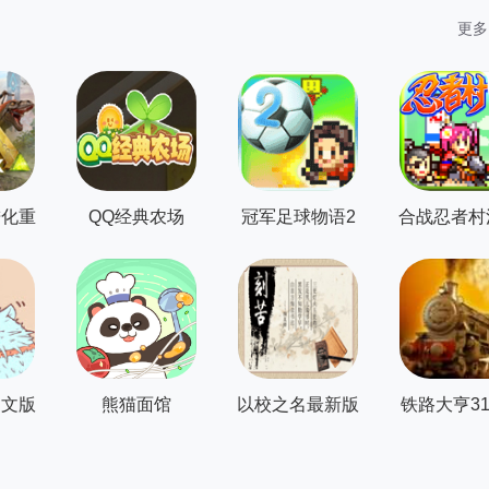
更多
进化重
QQ经典农场
冠军足球物语2
合战忍者村
最新版
版
中文版
熊猫面馆
以校之名最新版
铁路大亨31.