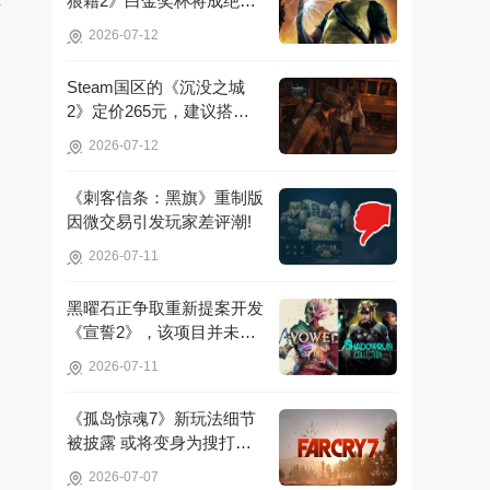
狼藉2》白金奖杯将成绝
乐
版，无法再获取!
的
2026-07-12
Steam国区的《沉没之城
2》定价265元，建议搭配4
070Ti显卡以获得较好体验!
2026-07-12
《刺客信条：黑旗》重制版
因微交易引发玩家差评潮!
2026-07-11
黑曜石正争取重新提案开发
《宣誓2》，该项目并未彻
底取消!
2026-07-11
《孤岛惊魂7》新玩法细节
被披露 或将变身为搜打撤
游戏!
2026-07-07