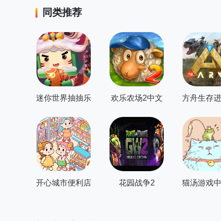
同类推荐
迷你世界抽抽乐
欢乐农场2中文
方舟生存
版
制版
开心城市便利店
花园战争2
猫汤游戏