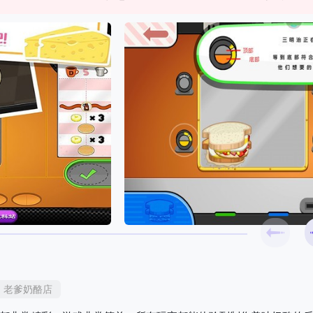
老爹奶酪店