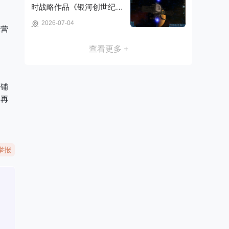
时战略作品《银河创世纪：
木星事件》可免费获取!
2026-07-04
经营
。
查看更多 +
店铺
，再
举报