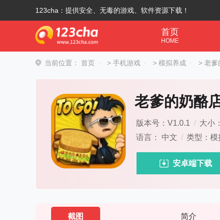
123cha：提供安全、无毒的游戏、软件资源下载！
首页
HOME
当前位置：
首页
>
手机游戏
>
模拟养成
>
老爹
老爹的奶酪
版本号：V1.0.1
/
大小：
语言： 中文
/
类型：模
安卓端下载
截图
简介