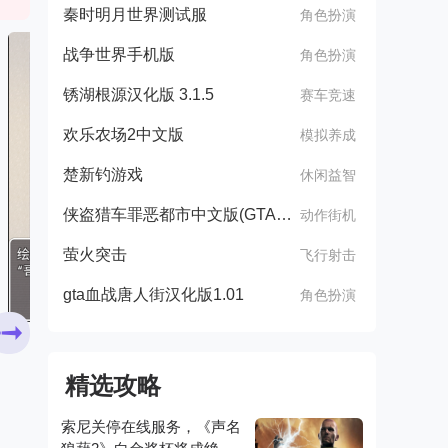
秦时明月世界测试服
角色扮演
战争世界手机版
角色扮演
锈湖根源汉化版 3.1.5
赛车竞速
欢乐农场2中文版
模拟养成
楚新钓游戏
休闲益智
侠盗猎车罪恶都市中文版(GTA：SA MOD安装器)
动作街机
萤火突击
飞行射击
gta血战唐人街汉化版1.01
角色扮演
精选攻略
索尼关停在线服务，《声名