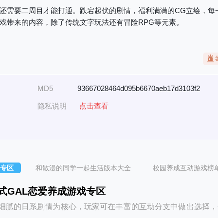
还需要二周目才能打通。跌宕起伏的剧情，福利满满的CG立绘，每
戏带来的内容，除了传统文字玩法还有冒险RPG等元素。
MD5
93667028464d095b6670aeb17d3103f2
隐私说明
点击查看
戏专区
和散漫的同学一起生活版本大全
校园养成互动游戏榜
式GAL恋爱养成游戏专区
细腻的日系剧情为核心，玩家可在丰富的互动分支中做出选择，