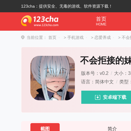
123cha：提供安全、无毒的游戏、软件资源下载！
首页
HOME
当前位置：
首页
>
手机游戏
>
恋爱养成
>
不会
不会拒接的
版本号：v0.2
/
大小：32
语言：简体中文
/
类型
安卓端下载
截图
简介