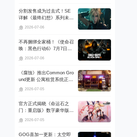
分割发售成为过去式！SE
详解《最终幻想》系列未来
重制策略!
2026-07-06
不再捆绑全家桶！《使命召
唤：黑色行动6》7月7日起
脱离官方启动器!
2026-07-06
《腐蚀》推出Common Gro
und更新 公寓租赁系统正式
亮相!
2026-07-05
官方正式揭晓《命运石之
门：重启版》数字豪华版的
详细信息!
2026-07-05
GOG喜加一更新：太空即