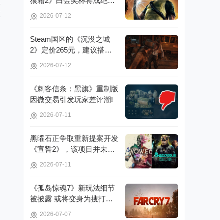
狼藉2》白金奖杯将成绝
体
版，无法再获取!
东
2026-07-12
Steam国区的《沉没之城
2》定价265元，建议搭配4
070Ti显卡以获得较好体验!
2026-07-12
《刺客信条：黑旗》重制版
因微交易引发玩家差评潮!
2026-07-11
黑曜石正争取重新提案开发
《宣誓2》，该项目并未彻
底取消!
2026-07-11
《孤岛惊魂7》新玩法细节
被披露 或将变身为搜打撤
游戏!
2026-07-07