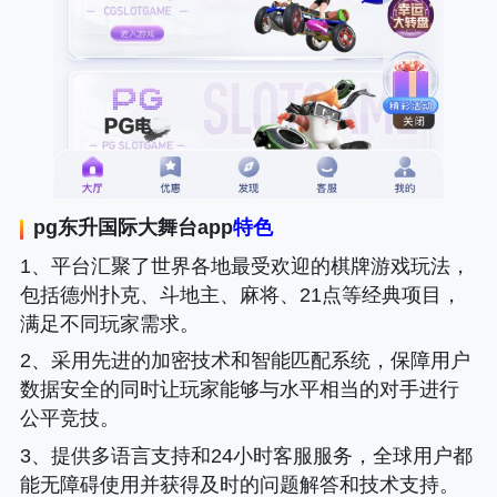
pg东升国际大舞台app
特色
1、平台汇聚了世界各地最受欢迎的棋牌游戏玩法，
包括德州扑克、斗地主、麻将、21点等经典项目，
满足不同玩家需求。
2、采用先进的加密技术和智能匹配系统，保障用户
数据安全的同时让玩家能够与水平相当的对手进行
公平竞技。
3、提供多语言支持和24小时客服服务，全球用户都
能无障碍使用并获得及时的问题解答和技术支持。