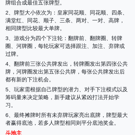
牌组合成最佳五张牌型。
2、
牌型大小依次为
：皇家同花顺、同花顺、四条、
满堂红、同花、顺子、三条、两对、一对、高牌，
相同牌型比较最大单牌。
3、
游戏分为四个下注轮
：翻牌前、翻牌圈、转牌
圈、河牌圈，每轮玩家可选择跟注、加注、弃牌或
过牌。
4、翻牌前三张公共牌发出，转牌圈发出第四张公共
牌，河牌圈发出第五张公共牌，每张公共牌发出后
都有新的下注机会。
5、玩家需根据自己牌型的潜力、对手下注模式以及
筹码量来决定策略，新手建议从紧凶打法开始学
习。
6、最终摊牌时所有未弃牌玩家亮出底牌，牌型最大
者赢得底池，若多人牌型相同则平分底池奖金。
斗地主