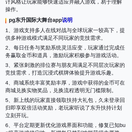
计风格让玩家能够快速适应并融入游戏，易于理解
操作。
pg东升国际大舞台app
说明
1、游戏支持多人在线对战与全球玩家一较高下，提
供多种游戏模式满足不同玩家的竞技需求。
2、每日任务与奖励系统灵活应变，玩家通过完成任
务赢取金币和道具，激励玩家积极参与游戏活动。
3、紧张刺激的排位赛与朋友局满足不同层次玩家的
竞技需求，打造沉浸式棋牌体验提升游戏乐趣。
4、商城系统丰富奖励丰厚，游戏中获得的金币可在
商城兑换实物奖品，兑换流程透明无门槛限制。
5、新上线的玩家直接领取扶持大礼包，久未登录回
归即享双倍活动奖励，老玩家听说了东升扶持计划
立刻开玩。
6、平台定期更新优化游戏界面和功能，修复已知bu