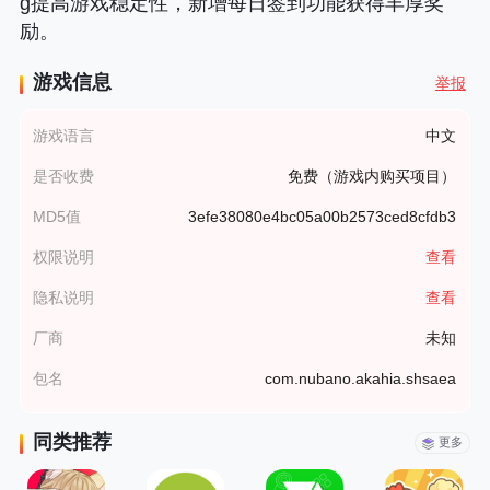
g提高游戏稳定性，新增每日签到功能获得丰厚奖
励。
游戏信息
举报
游戏语言
中文
是否收费
免费（游戏内购买项目）
MD5值
3efe38080e4bc05a00b2573ced8cfdb3
权限说明
查看
隐私说明
查看
厂商
未知
包名
com.nubano.akahia.shsaea
同类推荐
更多