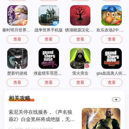
秦时明月世界测试服
战争世界手机版
锈湖根源汉化版 3.1.5
欢乐农场2中文版
查看
查看
查看
查看
楚新钓游戏
侠盗猎车罪恶都市中文版(GTA：SA MOD安装器)
萤火突击
gta血战唐人街汉化版1.01
查看
查看
查看
查看
相关攻略
索尼关停在线服务，《声名狼
藉2》白金奖杯将成绝版，无法
再获取