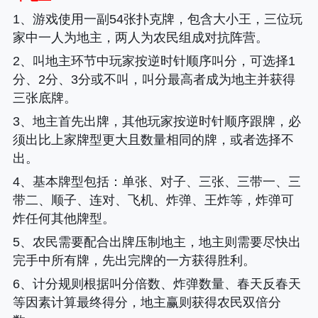
1、游戏使用一副54张扑克牌，包含大小王，三位玩
家中一人为地主，两人为农民组成对抗阵营。
2、叫地主环节中玩家按逆时针顺序叫分，可选择1
分、2分、3分或不叫，叫分最高者成为地主并获得
三张底牌。
3、地主首先出牌，其他玩家按逆时针顺序跟牌，必
须出比上家牌型更大且数量相同的牌，或者选择不
出。
4、
基本牌型包括
：单张、对子、三张、三带一、三
带二、顺子、连对、飞机、炸弹、王炸等，炸弹可
炸任何其他牌型。
5、农民需要配合出牌压制地主，地主则需要尽快出
完手中所有牌，先出完牌的一方获得胜利。
6、计分规则根据叫分倍数、炸弹数量、春天反春天
等因素计算最终得分，地主赢则获得农民双倍分