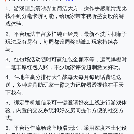
1、游戏画质清晰界面简洁大方，操作手感顺滑无比
找不到分毫卡屏可能，给玩家带来视听盛宴般的游
戏体验。
2、平台玩法丰富多样纯正经典，最新不洗牌和癞子
玩法应有尽有，每周都设周奖励激励玩家持续参
与。
3、红包场活动随时可赢红包金额不等，运气爆棚时
一笔丰厚红包入账，不少玩家评价超刺激太好玩。
4、斗地主赢分排行大作战每天每月每周话费送送
送，多种道具助玩家一臂之力记牌器透视镜在手天
下我有。
5、绑定手机通信录可一键邀请好友上线进行游戏体
验，内置的交友系统和好友房间提供方便的社交方
式。
6、平台运作流畅速率顺滑无比，采用深度本土化设