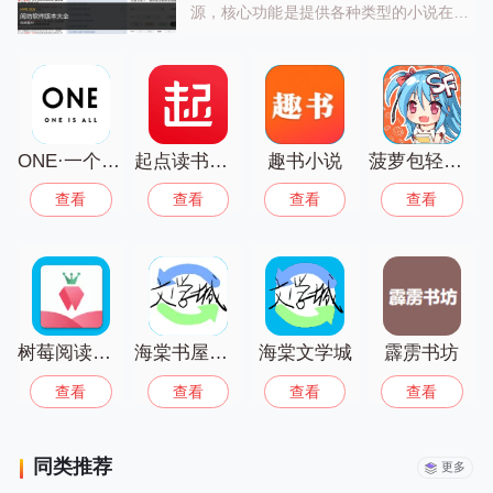
源，核心功能是提供各种类型的小说在线
阅读和离线缓存，支持自定义阅读背景、
字体调整、夜间模式、自动翻页等功能，
更新速度快，无广告弹窗，给用户带来舒
适的阅读体验。快去寻找属于你的那一款
吧！
ONE·一个就够了
起点读书最新版
趣书小说
菠萝包轻小说
查看
查看
查看
查看
树莓阅读小说免费最新版
海棠书屋极速版
海棠文学城
霹雳书坊
查看
查看
查看
查看
同类推荐
更多