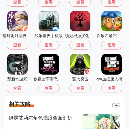
查看
查看
查看
查看
秦时明月世界测试服
战争世界手机版
锈湖根源汉化版 3.1.5
欢乐农场2中文版
查看
查看
查看
查看
楚新钓游戏
侠盗猎车罪恶都市中文版(GTA：SA MOD安装器)
萤火突击
gta血战唐人街汉化版1.01
查看
查看
查看
查看
相关攻略
伊瑟艾莉尔角色强度全面剖析