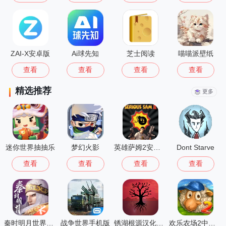
ZAI-X安卓版
Ai球先知
芝士阅读
喵喵派壁纸
查看
查看
查看
查看
精选推荐
更多
迷你世界抽抽乐
梦幻火影
英雄萨姆2安卓版
Dont Starve
查看
查看
查看
查看
秦时明月世界测试服
战争世界手机版
锈湖根源汉化版 3.1.5
欢乐农场2中文版