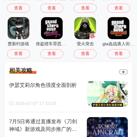
查看
查看
查看
查看
楚新钓游戏
侠盗猎车罪恶都市中文版(GTA：SA MOD安装器)
萤火突击
gta血战唐人街汉化版1.01
查看
查看
查看
查看
相关攻略
伊瑟艾莉尔角色强度全面剖析
2026-07-07 17:53:03
7月5日将通过直播发布《刀剑
神域》新游戏及同步推广的动
画内容，整场直播时长为110分