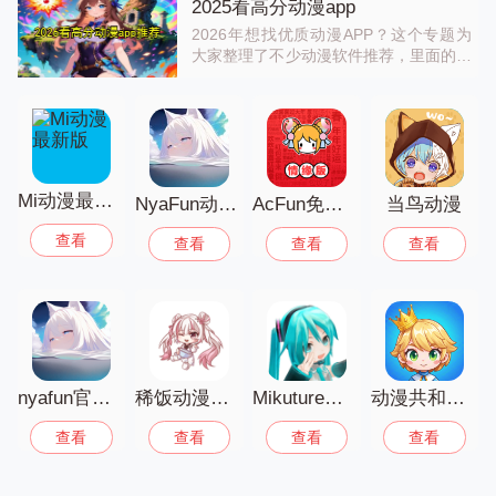
2025看高分动漫app
2026年想找优质动漫APP？这个专题为
大家整理了不少动漫软件推荐，里面的动
漫全是正版且能免费观看，还提供了各类
动漫排行榜，方便用户快速定位心仪的动
漫资源。此外，这些软件的动漫更新及
时，用户随时都能开启追番之旅。
Mi动漫最新版
NyaFun动漫app免费版
AcFun免费动漫版
当鸟动漫
查看
查看
查看
查看
nyafun官方版
稀饭动漫去广告安卓版
Mikuture中文版
动漫共和国乐园
查看
查看
查看
查看