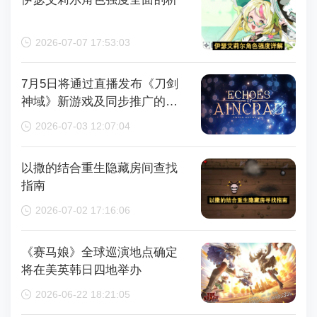
2026-07-07 17:53:03
7月5日将通过直播发布《刀剑
神域》新游戏及同步推广的动
画内容，整场直播时长为110分
2026-07-03 12:07:04
钟
以撒的结合重生隐藏房间查找
指南
2026-07-02 17:16:06
《赛马娘》全球巡演地点确定
将在美英韩日四地举办
2026-06-22 18:21:05