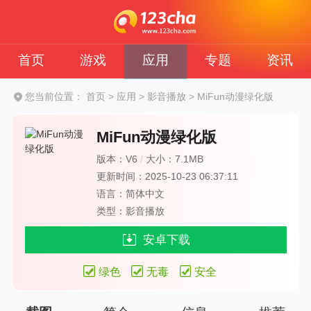
首页
游戏
应用
专题
资讯
您当前位置：
首页
>
应用
>
影音播放
>
MiFun动漫绿化版
MiFun动漫绿化版
版本：V6
/
大小：7.1MB
更新时间：2025-10-23 06:37:11
语言：简体中文
类型：影音播放
安卓下载
绿色
无毒
安全