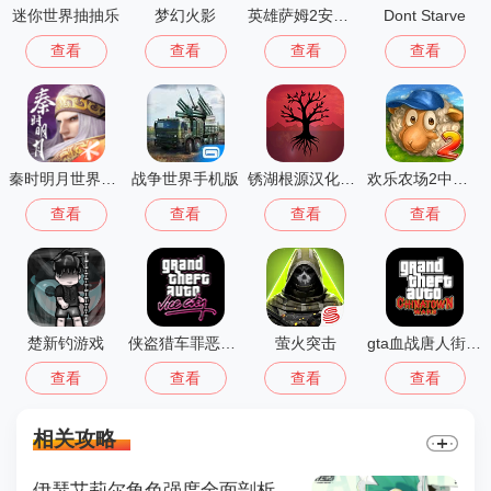
迷你世界抽抽乐
梦幻火影
英雄萨姆2安卓版
Dont Starve
查看
查看
查看
查看
秦时明月世界测试服
战争世界手机版
锈湖根源汉化版 3.1.5
欢乐农场2中文版
查看
查看
查看
查看
楚新钓游戏
侠盗猎车罪恶都市中文版(GTA：SA MOD安装器)
萤火突击
gta血战唐人街汉化版1.01
查看
查看
查看
查看
相关攻略
伊瑟艾莉尔角色强度全面剖析