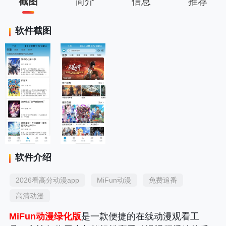
截图
简介
信息
推荐
软件截图
软件介绍
2026看高分动漫app
MiFun动漫
免费追番
高清动漫
MiFun动漫绿化版
是一款便捷的在线动漫观看工