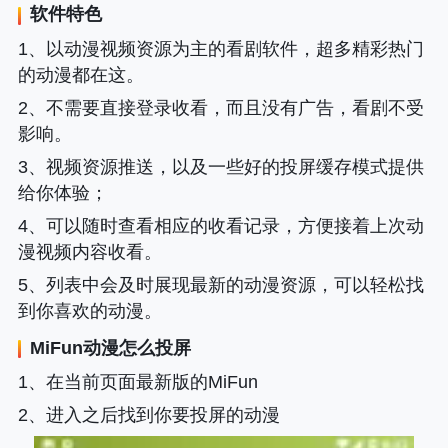
软件特色
1、以动漫视频资源为主的看剧软件，超多精彩热门
的动漫都在这。
2、不需要直接登录收看，而且没有广告，看剧不受
影响。
3、视频资源推送，以及一些好的投屏缓存模式提供
给你体验；
4、可以随时查看相应的收看记录，方便接着上次动
漫视频内容收看。
5、列表中会及时展现最新的动漫资源，可以轻松找
到你喜欢的动漫。
MiFun动漫怎么投屏
1、在当前页面最新版的MiFun
2、进入之后找到你要投屏的动漫