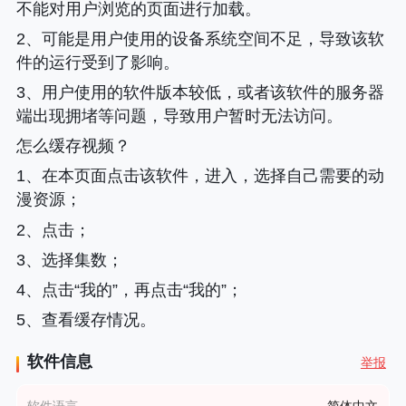
不能对用户浏览的页面进行加载。
2、可能是用户使用的设备系统空间不足，导致该软
件的运行受到了影响。
3、用户使用的软件版本较低，或者该软件的服务器
端出现拥堵等问题，导致用户暂时无法访问。
怎么缓存视频？
1、在本页面点击该软件，进入，选择自己需要的动
漫资源；
2、点击；
3、选择集数；
4、点击“我的”，再点击“我的”；
5、查看缓存情况。
软件信息
举报
软件语言
简体中文