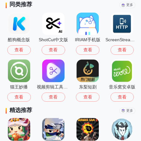
同类推荐
更多
酷狗概念版
ShotCut中文版
IRIAM手机版
ScreenStream安卓版
查看
查看
查看
查看
猫王妙播
视频剪辑工具免费版
东梨短剧
音乐窝安卓版
查看
查看
查看
查看
精选推荐
更多