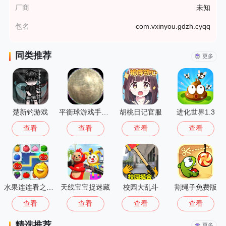
厂商
未知
包名
com.vxinyou.gdzh.cyqq
同类推荐
更多
楚新钓游戏
平衡球游戏手机版
胡桃日记官服
进化世界1.3
查看
查看
查看
查看
水果连连看之水果连萌
天线宝宝捉迷藏
校园大乱斗
割绳子免费版
查看
查看
查看
查看
精选推荐
更多