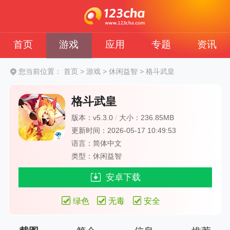
首页
游戏
应用
专题
资讯
您当前位置：
首页
>
游戏
>
休闲益智
>
格斗武皇
格斗武皇
版本：v5.3.0
/
大小：236.85MB
更新时间：2026-05-17 10:49:53
语言：简体中文
类型：休闲益智
安卓下载
绿色
无毒
安全