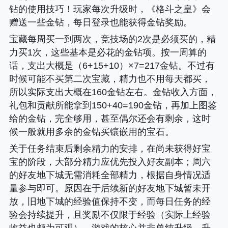
钻的使用技巧！玩家每次升级时，《格斗之皇》会
赠送一些金钻，每日登录也能获得金钻奖励。
宝藏每周买一到两次，竞技场的2次是必须买的，精
力买1次，这些基本是必花的金钻项。按一周算的
话，支出大概是（6+15+10）×7=217金钻。不过有
时候可能不买第二次宝藏，精力也不用每天都买，
所以实际支出大概在160金钻左右。金钻收入方面，
礼包和贡献所能拿到150+40=190金钻，再加上图鉴
给的金钻，完全够用，甚至偶尔还会有剩余，这时
候一般就用多余的金钻买镶嵌用的宝石。
关于任务结束后剩余精力的安排，在尚未获得好宝
宝的阶段，大部分精力应优先投入好友副本；周六
的好友地下城无需消耗全部精力，根据自身情况适
量参与即可。原因在于后续新的好友地下城暂未开
放，旧地下城的经验值保持不变，而每日任务的经
验会持续提升，且奖励不仅限于经验（实际上经验