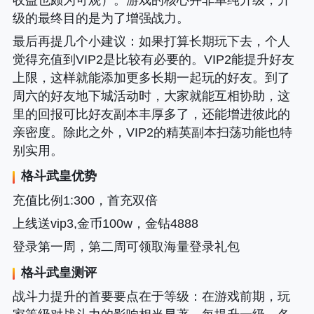
收益也颇为可观）。游戏的核心并非单纯升级，升
级的最终目的是为了增强战力。
最后再提几个小建议
：如果打算长期玩下去，个人
觉得充值到VIP2是比较有必要的。VIP2能提升好友
上限，这样就能添加更多长期一起玩的好友。到了
周六的好友地下城活动时，大家就能互相协助，这
里的回报可比好友副本丰厚多了，还能增进彼此的
亲密度。除此之外，VIP2的精英副本扫荡功能也特
别实用。
格斗武皇
优势
充值比例1:300，首充双倍
上线送vip3,金币100w，金钻4888
登录第一周，第二周可领取海量登录礼包
格斗武皇
测评
战斗力提升的首要要点在于等级
：在游戏前期，玩