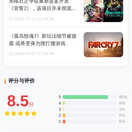
黑曜石正争取重新提案开发
《宣誓2》，该项目并未彻底取
消
2026-07-11 12:34:05
《孤岛惊魂7》新玩法细节被披
露 或将变身为搜打撤游戏
2026-07-07 17:58:04
评分与评价
8.5
5
85%
4
4%
分
3
1%
2
5%
1
5%