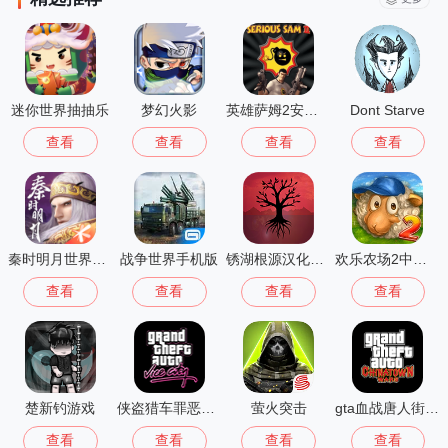
迷你世界抽抽乐
梦幻火影
英雄萨姆2安卓版
Dont Starve
查看
查看
查看
查看
秦时明月世界测试服
战争世界手机版
锈湖根源汉化版 3.1.5
欢乐农场2中文版
查看
查看
查看
查看
楚新钓游戏
侠盗猎车罪恶都市中文版(GTA：SA MOD安装器)
萤火突击
gta血战唐人街汉化版1.01
查看
查看
查看
查看