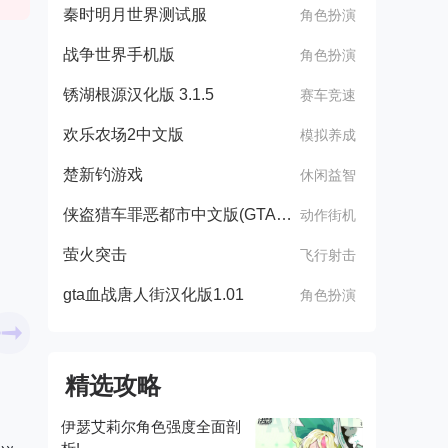
秦时明月世界测试服
角色扮演
战争世界手机版
角色扮演
锈湖根源汉化版 3.1.5
赛车竞速
欢乐农场2中文版
模拟养成
楚新钓游戏
休闲益智
侠盗猎车罪恶都市中文版(GTA：SA MOD安装器)
动作街机
萤火突击
飞行射击
gta血战唐人街汉化版1.01
角色扮演
精选攻略
伊瑟艾莉尔角色强度全面剖