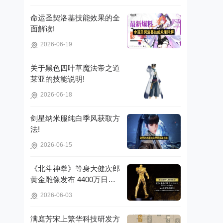
命运圣契洛基技能效果的全
面解读!
2026-06-19
关于黑色四叶草魔法帝之道
莱亚的技能说明!
2026-06-18
剑星纳米服纯白季风获取方
法!
2026-06-15
《北斗神拳》等身大健次郎
黄金雕像发布 4400万日元
打造镇宅珍品!
2026-06-03
满庭芳宋上繁华科技研发方