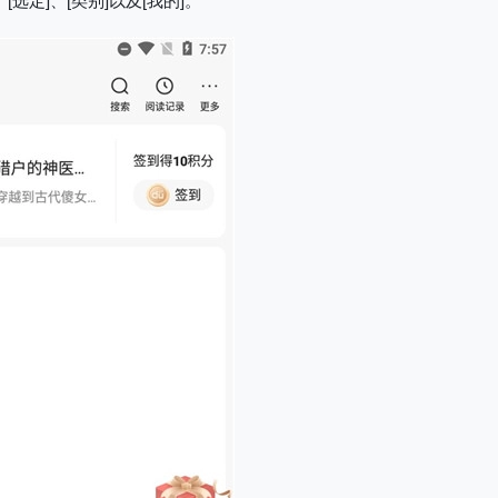
、[选定]、[类别]以及[我的]。