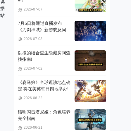
析!
小说
根据
2026-07-07
本站
7月5日将通过直播发布
《刀剑神域》新游戏及同步
推广的动画内容，整场直播
2026-07-03
时长为110分钟!
以撒的结合重生隐藏房间查
找指南!
2026-07-02
《赛马娘》全球巡演地点确
定 将在美英韩日四地举办!
2026-06-22
镭明闪击塔尼娅：角色培养
完全指南!
2026-06-21