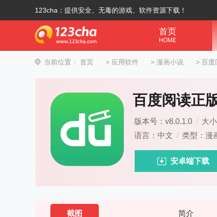
123cha：提供安全、无毒的游戏、软件资源下载！
首页
HOME
当前位置：
首页
>
应用软件
>
漫画小说
>
百度
百度阅读正
版本号：v8.0.1.0
/
大小
语言：中文
/
类型：漫
安卓端下载
截图
简介