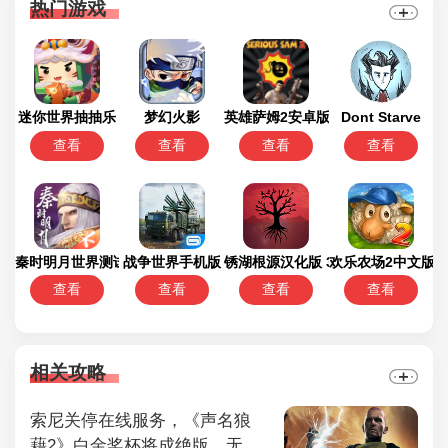
热门游戏
迷你世界抽抽乐
梦幻火影
英雄萨姆2安卓版
Dont Starve
查看
查看
查看
查看
秦时明月世界测试服
战争世界手机版
锈湖根源汉化版 3.1.5
欢乐农场2中文版
查看
查看
查看
查看
相关攻略
索尼关停在线服务，《声名狼
藉2》白金奖杯将成绝版，无法