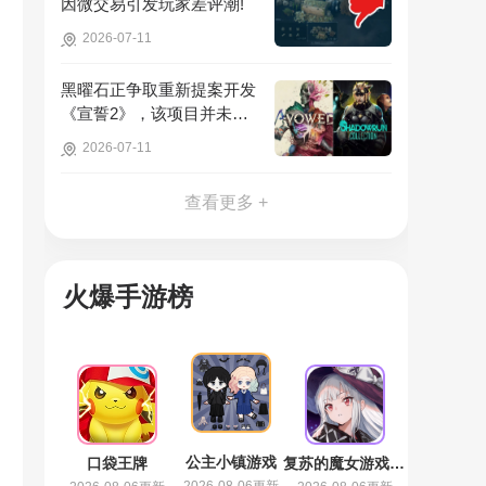
因微交易引发玩家差评潮!
2026-07-11
黑曜石正争取重新提案开发
《宣誓2》，该项目并未彻
底取消!
2026-07-11
查看更多 +
火爆手游榜
公主小镇游戏
口袋王牌
复苏的魔女游戏最新版