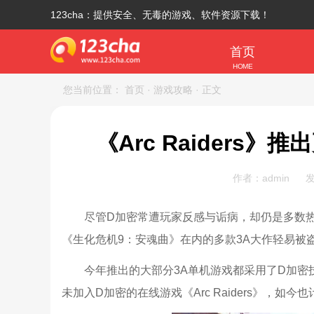
123cha：提供安全、无毒的游戏、软件资源下载！
首页
HOME
您当前位置：
首页
· 游戏攻略
· 正文
《Arc Raiders
作者：admin
发
尽管D加密常遭玩家反感与诟病，却仍是多数
《生化危机9：安魂曲》在内的多款3A大作轻易被
今年推出的大部分3A单机游戏都采用了D加
未加入D加密的在线游戏《Arc Raiders》，