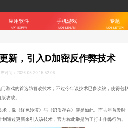
应用软件
手机游戏
专题
APP SOFTW
MOBILE GAM
MOBILE TOPI
ARE
ES
C
》推出更新，引入D加密反作弊技术
布时间：2026-05-20 15:52:06
热门游戏的首选防篡改技术；不过今年该技术已多次被，使得包
盗版攻破。
密技术，像《红色沙漠》与《识质存在》便是如此。而去年首发时
如今也计划通过更新来引入该技术，官方称此举是为了打击作弊行为。