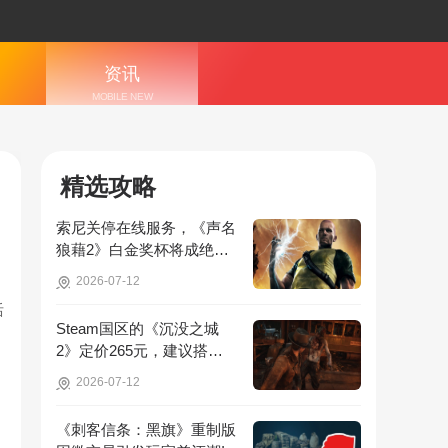
资讯
MOBILE NEW
S
精选攻略
索尼关停在线服务，《声名
狼藉2》白金奖杯将成绝
版，无法再获取!
2026-07-12
括
Steam国区的《沉没之城
2》定价265元，建议搭配4
070Ti显卡以获得较好体验!
2026-07-12
《刺客信条：黑旗》重制版