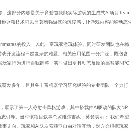
，这部分内容是关于育碧首款能实际游玩的生成式AI项目Team
碧当时称这项技术可以显著增强游戏的沉浸感，让游戏内容能够动态
ammates的投入，以此丰富玩家游玩体验。同时研发团队也在稳
今游戏开发流程日趋复杂的难题。相关应用范围十分广泛，既包含
据玩家行为进行自我调整、实时做出更具动态反应的高智能NPC
系统研发多年，且具备丰富机器学习研究经验的专业团队，全力打
神秘面纱，展示了第一人称射击风格游戏，其中搭载由AI驱动的队友NP
动态引导。当时该项目叙事总监维尔吉妮・莫瑟表示：“我们希望
故事走向。玩家和AI队友索菲亚自由对话互动，对方会根据玩家