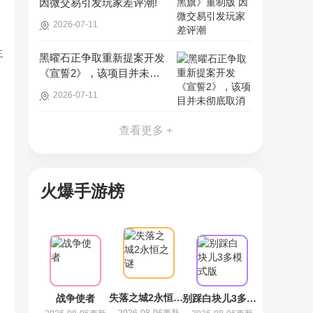
因微交易引发玩家差评潮!
2026-07-11
生
黑曜石正争取重新提案开发
《宣誓2》，该项目并未彻
底取消!
2026-07-11
查看更多 +
火爆手游榜
失落之城2永恒之谜
战争使者
别踩白块儿3多模式版