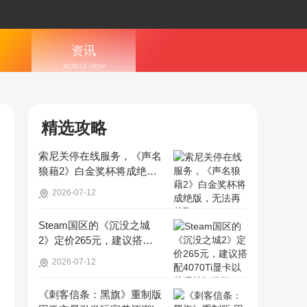
资讯
MOBILE NEW
S
精选攻略
索尼关停在线服务，《声名
狼藉2》白金奖杯将成绝
版，无法再获取!
2026-07-12
Steam国区的《沉没之城
2》定价265元，建议搭配4
070Ti显卡以获得较好体验!
2026-07-12
《刺客信条：黑旗》重制版