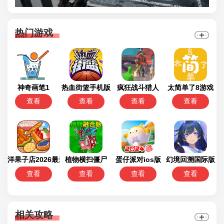
热门游戏
神奇画笔1
热血街篮手机版
疯狂战斗猎人
太简单了8游戏
查看
查看
查看
查看
洋果子店2026最新版
植物横扫僵尸
蛋仔派对ios版
幻境回溯国际版
查看
查看
查看
查看
相关攻略