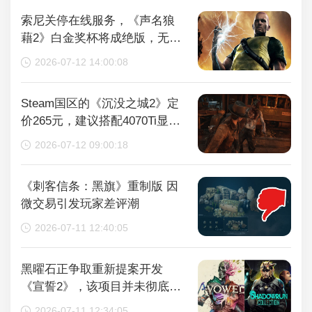
索尼关停在线服务，《声名狼
藉2》白金奖杯将成绝版，无法
再获取
2026-07-12 14:00:08
Steam国区的《沉没之城2》定
价265元，建议搭配4070Ti显卡
以获得较好体验
2026-07-12 09:00:18
《刺客信条：黑旗》重制版 因
微交易引发玩家差评潮
2026-07-11 12:40:05
黑曜石正争取重新提案开发
《宣誓2》，该项目并未彻底取
消
2026-07-11 12:34:05