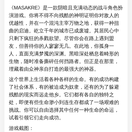
《MASAKRE》是一款阴暗且充满动态的战斗角色扮
演游戏。你将不得不向残酷的神明证明你对敌人的
优越性，并在一个混沌主宰万物之地，获得一种扭
曲的启迪。屹立千年的城市已成废墟。其居民心中
只剩下疯狂的杀戮欲望。尽管你会在路上遇到盟
友，但善待你的人寥寥无几。在此地，你孤身一
人，直面充满梦魇的深渊。黑暗深处栖息着畸形的
生物，随时准备撕碎任何挡路者。但正是在那里，
埋藏着由众神亲自打造的最强大的神器。
这个世界上生活着各种各样的生命。有的成功构建
了社会体系，有的被迫成为奴隶，还有的为了躲避
残酷的现实而远走他乡。它们都有各自的独特之
处，即便有些生命渺小到连生存都成了一场艰难的
挑战。你可以自由选择其中任何一种生命的命运，
试着引领它们走向成功。
游戏截图：