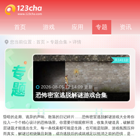
首页
游戏
应用
专题
资讯
您当前位置：
首页
>
专题合集
>
详情
共1411款
2026-08-05 12:14:09 更新
恐怖密室逃脱解谜游戏合集
昏暗的走廊、诡异的声响、散落的日记碎片……恐怖密室逃脱解谜游戏大全将你
拉入一个个精心设计的恐怖场景。你需要仔细观察环境，收集关键道具，破解层
层谜题才能逃出生天。每一条线索都可能是生路，也可能是陷阱。游戏氛围压抑
而真实，解谜过程烧脑且刺激，成功逃脱后的成就感足以抵消之前的恐惧，是硬
核解谜爱好者的必玩合集。