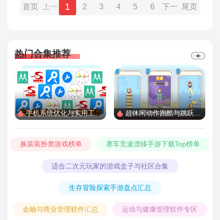
1
首页
上一
2
3
4
5
6
下一
尾页
页
页
热门合集推荐
手机系统优化与实用工具箱推荐
超休闲动作跑酷与跳跃游戏精选
换装装扮类游戏榜单
赛车竞速漂移手游下载Top榜单
适合二次元玩家的游戏盒子与社区合集
生存冒险探索手游盘点汇总
金融与商业管理软件汇总
运动与健康管理软件专区