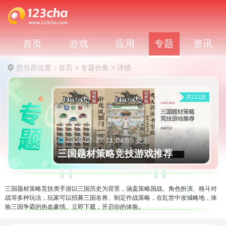
首页
游戏
应用
专题
资讯
您当前位置：
首页
>
专题合集
>
详情
共211款
2026-07-27 11:04:05 更新
三国题材策略竞技游戏推荐
三国题材策略竞技类手游以三国历史为背景，涵盖策略国战、角色扮演、格斗对
战等多种玩法，玩家可以招募三国名将、制定作战策略，在乱世中攻城略地，体
验三国争霸的热血豪情。立即下载，开启你的体验。