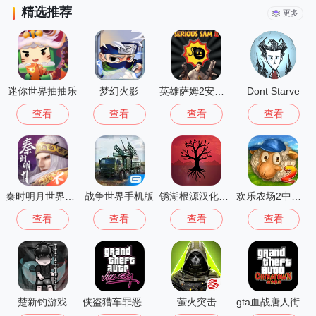
精选推荐
更多
迷你世界抽抽乐
梦幻火影
英雄萨姆2安卓版
Dont Starve
查看
查看
查看
查看
秦时明月世界测试服
战争世界手机版
锈湖根源汉化版 3.1.5
欢乐农场2中文版
查看
查看
查看
查看
楚新钓游戏
侠盗猎车罪恶都市中文版(GTA：SA MOD安装器)
萤火突击
gta血战唐人街汉化版1.01