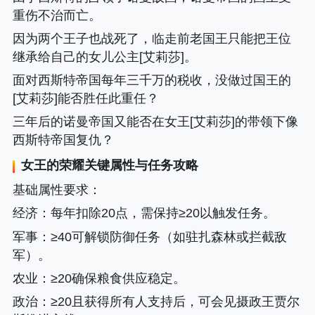
重伤不治而亡。
因为两个王子也战死了，临走前老国王只能把王位
继承给自己的女儿公主[艾莉莎]。
面对西斯特帝国每年三千万的税收，没做过国王的
[艾莉莎]能否胜任此重任？
三年后的诺曼帝国又能否在女王[艾莉莎]的带领下像
西斯特帝国复仇？
女王的荣耀关键属性与任务攻略
‌基础属性要求‌
：
经济
：每年扣除20点，需保持≥20以触发任务。‌‌
军事
：≥40可解锁防御任务（如驻扎森林或拦截敌
军）。‌‌
农业
：≥20确保粮食供应稳定。‌‌
政治
：≥20且获得所有人支持后，可会见摄政王贾尔