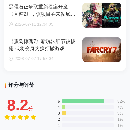
黑曜石正争取重新提案开发
《宣誓2》，该项目并未彻底取
消
2026-07-11 12:34:05
《孤岛惊魂7》新玩法细节被披
露 或将变身为搜打撤游戏
2026-07-07 17:58:04
评分与评价
8.2
5
82%
4
7%
分
3
9%
2
1%
1
1%