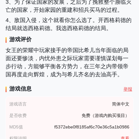
3、为了保证国家的发展，之后为了挽救整个濒临灭
亡的国家，开始家园的重建和招兵买马的过程。
4、敌国入侵，这个就看你怎么选了。开西格莉德的
结局就选西格莉德。我选西格莉德的结局。
游戏评价
女王的荣耀中玩家接手的帝国比希儿当年面临的局
面还要惨淡，内忧外患之际玩家需要谨慎谋划每一
步行动，方能够平衡各方势力，在三年之内带领帝
国再度走向辉煌，成为与希儿齐名的去油高手。
游戏信息
举报
游戏语言
简体中文
是否收费
免费（游戏内购买项目）
MD5值
f5372ebe0f8185af6c70e36c5a1b0986
权限说明
查看