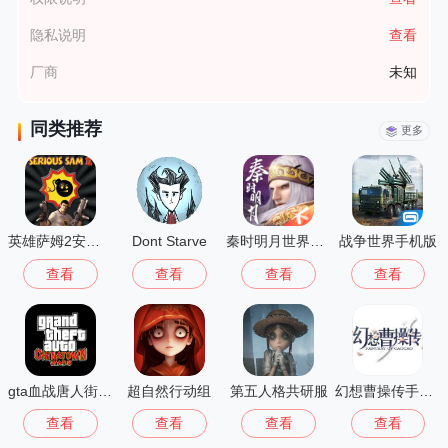
隐私说明
查看
厂商
未知
同类推荐
更多
英雄萨姆2安卓版
Dont Starve
秦时明月世界测试服
战争世界手机版
查看
查看
查看
查看
gta血战唐人街汉化版1.01
超自然行动组
第五人格共研服
幻想曹操传手机版
查看
查看
查看
查看