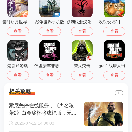
秦时明月世界测试服
战争世界手机版
锈湖根源汉化版 3.1.5
欢乐农场2中文版
查看
查看
查看
查看
楚新钓游戏
侠盗猎车罪恶都市中文版(GTA：SA MOD安装器)
萤火突击
gta血战唐人街汉化版1.01
查看
查看
查看
查看
相关攻略
索尼关停在线服务，《声名狼
藉2》白金奖杯将成绝版，无法
再获取
2026-07-12 14:00:08