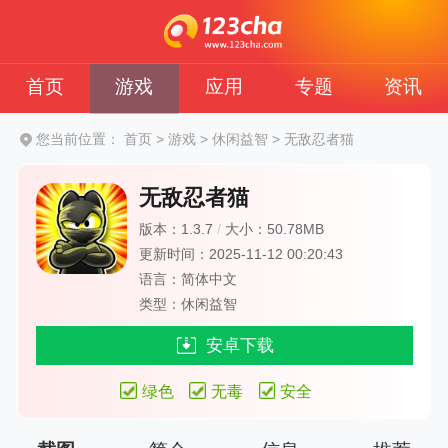
首页
游戏
应用
专题
资讯
您当前位置：
首页
>
游戏
>
休闲益智
>
无敌忍者猫
无敌忍者猫
版本：1.3.7
/
大小：50.78MB
更新时间：2025-11-12 00:20:43
语言：简体中文
类型：休闲益智
安卓下载
绿色
无毒
安全