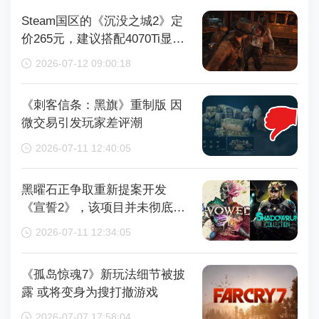
Steam国区的《沉没之城2》定
价265元，建议搭配4070Ti显卡
以获得较好体验
2026-07-12 09:00:18
《刺客信条：黑旗》重制版 因
微交易引发玩家差评潮
2026-07-11 12:40:05
黑曜石正争取重新提案开发
《宣誓2》，该项目并未彻底取
消
2026-07-11 12:34:05
《孤岛惊魂7》新玩法细节被披
露 或将变身为搜打撤游戏
2026-07-07 17:58:04