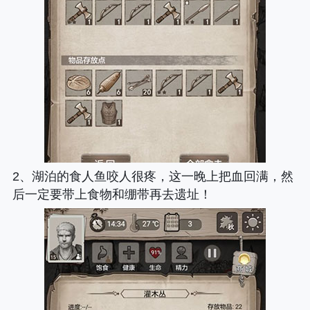
2、湖泊的食人鱼咬人很疼，这一晚上把血回满，然
后一定要带上食物和绷带再去遗址！