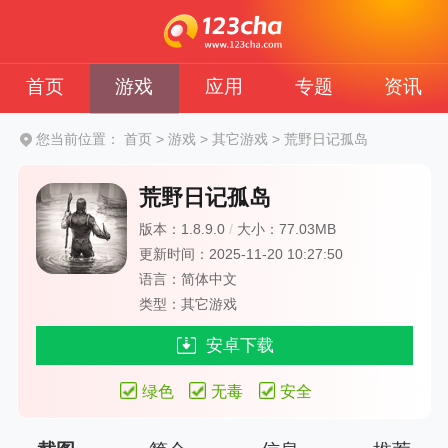
首页
游戏
应用
专题
资讯
您当前位置：
首页
>
游戏
>
其它游戏
>
荒野日记孤岛
荒野日记孤岛
版本：1.8.9.0
/
大小：77.03MB
更新时间：2025-11-20 10:27:50
语言：简体中文
类型：其它游戏
安卓下载
绿色
无毒
安全