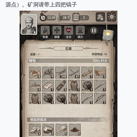
源点）。矿洞请带上四把镐子