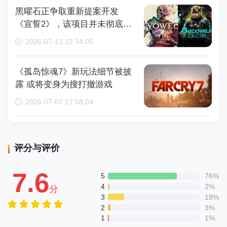
黑曜石正争取重新提案开发
《宣誓2》，该项目并未彻底取
消
2026-07-11 12:34:05
《孤岛惊魂7》新玩法细节被披
露 或将变身为搜打撤游戏
2026-07-07 17:58:04
评分与评价
7.6
5
76%
4
2%
分
3
18%
2
3%
1
1%