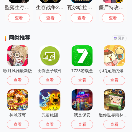
坠落生存中文版
生存战争2中文版下载安装
瓦尔哈拉生存
僵尸特攻队最新版（Zombies）
查看
查看
查看
查看
同类推荐
更多
咏月风雅最新版
比例盒子软件
7723游戏盒
小鸡兄弟的爆米花店铺免广告
查看
查看
查看
查看
神域苍穹
咒语旅团
我是保安
迷你世界雨林版本免费版
查看
查看
查看
查看