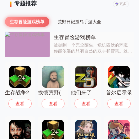
专题推荐
更多
生存冒险游戏榜单
荒野日记孤岛手游大全
生存冒险游戏榜单
被抛到一个完全陌生、危机四伏的环境，
你能依靠的只有自己的双手和智慧。这就
是生存冒险游戏的魅力所在。从收集最基
本的树枝和石头开始，制作工具，搭建避
难所，狩猎食物，并时刻提防野兽和恶劣
天气的威胁。游戏的核心循环是“收集-制
作-生存-探索”，每一次探险都充满未知，
可能发现宝贵资源，也可能遭遇致命危
险。强烈的代入感和在绝境中挣扎求生的
生存战争2.2联机版中文版
挨饿荒野(联机版)
他们来了僵尸防御无限金币版
首尔启示录
紧张感是其他游戏无法替代的。如果你向
查看
查看
查看
查看
往自给自足的生活，享受从零开始建设家
园的成就感，欢迎来到这个残酷又美丽的
世界。