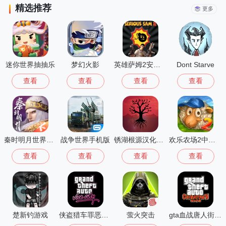
精选推荐
更多
迷你世界抽抽乐
梦幻火影
英雄萨姆2安卓版
Dont Starve
查看
查看
查看
查看
秦时明月世界测试服
战争世界手机版
锈湖根源汉化版 3.1.5
欢乐农场2中文版
查看
查看
查看
查看
楚新钓游戏
侠盗猎车罪恶都市中文版(GTA：SA MOD安装器)
萤火突击
gta血战唐人街汉化版1.01